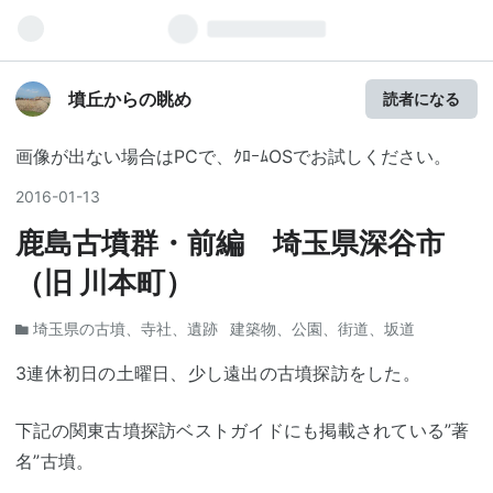
墳丘からの眺め
読者になる
画像が出ない場合はPCで、ｸﾛｰﾑOSでお試しください。
2016
-
01
-
13
鹿島古墳群・前編 埼玉県深谷市
（旧 川本町）
埼玉県の古墳、寺社、遺跡
建築物、公園、街道、坂道
3連休初日の土曜日、少し遠出の古墳探訪をした。
下記の関東古墳探訪ベストガイドにも掲載されている”著
名”古墳。