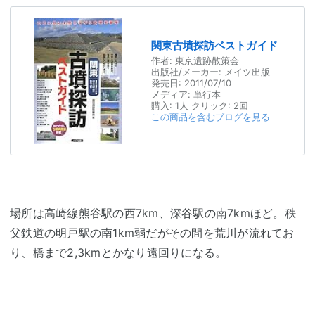
関東古墳探訪ベストガイド
作者:
東京遺跡散策会
出版社/メーカー:
メイツ出版
発売日:
2011/07/10
メディア:
単行本
購入
: 1人
クリック
: 2回
この商品を含むブログを見る
場所は高崎線熊谷駅の西7km、深谷駅の南7kmほど。秩
父鉄道の明戸駅の南1km弱だがその間を荒川が流れてお
り、橋まで2,3kmとかなり遠回りになる。