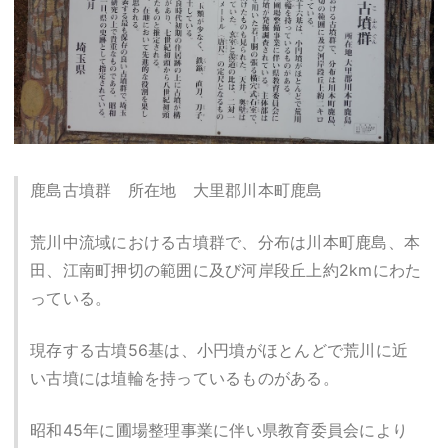
鹿島古墳群 所在地 大里郡川本町鹿島
荒川中流域における古墳群で、分布は川本町鹿島、本
田、江南町押切の範囲に及び河岸段丘上約2kmにわた
っている。
現存する古墳56基は、小円墳がほとんどで荒川に近
い古墳には埴輪を持っているものがある。
昭和45年に圃場整理事業に伴い県教育委員会により