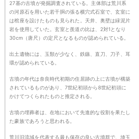
27基の古墳が発掘調査されている。主体部は荒川系
の河原石を用いた若干胴の張る横穴式石室で、玄室に
は棺座を設けたものも見られた。天井、奥壁は緑泥片
岩を使用していた。玄室と羨道の比は、2対1となり
30cm（唐尺）の定尺となるものが認められている。
出土遺物には、玉類が少なく、鉄鏃、直刀、刀子、耳
環が認められている。
古墳の年代は奈良時代初期の住居跡の上に古墳が構築
されているものがあり、7世紀初頭から8世紀初頭に
かけてつくられたものと推定される。
古墳の埋葬者は、在地において先進的な役割を果たし
た豪族であろうと思われる。
荒川旧流域を代表する最も保存の良い古墳群で、埼玉