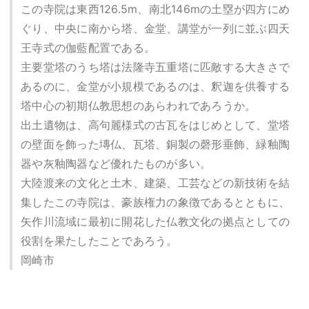
この寺院は東西126.5m、南北146mの土塁が四方にめ
ぐり、中央に南から塔、金堂、講堂が一列に並ぶ四天
王寺式の伽藍配置である。
主要堂塔のうち塔は法隆寺五重塔に匹敵する大きさで
あるのに、金堂が小規模であるのは、釈迦を供養する
塔中心の初期仏教思想のあらわれであろうか。
出土遺物は、高句麗様式の古瓦をはじめとして、堂塔
の壁面を飾った塼仏、瓦塔、銅製の磬形垂飾、緑釉陶
器や灰釉陶器など優れたものが多い。
大陸渡来の文化と土木、建築、工芸などの新技術を結
集したこの寺院は、豪族権力の象徴であるとともに、
矢作川流域に最初に開花した仏教文化の拠点としての
役割を果たしたことであろう。
岡崎市