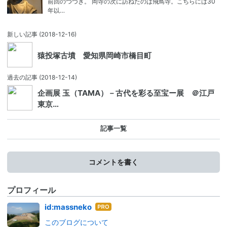
前回のつづき。 岡寺の次に訪ねたのは飛鳥寺。こちらには30
年以…
新しい記事
(2018-12-16)
猿投塚古墳 愛知県岡崎市橋目町
過去の記事
(2018-12-14)
企画展 玉（TAMA）－古代を彩る至宝ー展 ＠江戸
東京…
記事一覧
コメントを書く
プロフィール
はて
id:massneko
なブ
このブログについて
ログ