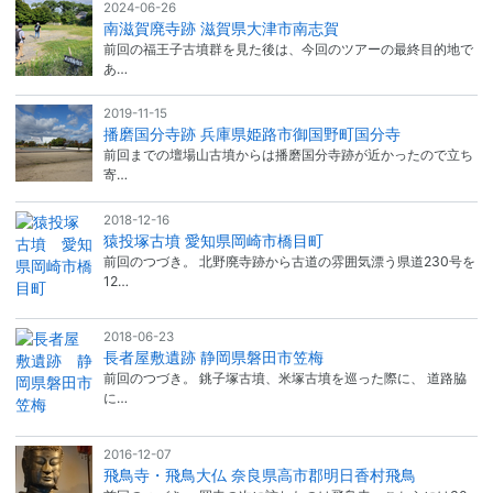
2024-06-26
南滋賀廃寺跡 滋賀県大津市南志賀
前回の福王子古墳群を見た後は、今回のツアーの最終目的地で
あ…
2019-11-15
播磨国分寺跡 兵庫県姫路市御国野町国分寺
前回までの壇場山古墳からは播磨国分寺跡が近かったので立ち
寄…
2018-12-16
猿投塚古墳 愛知県岡崎市橋目町
前回のつづき。 北野廃寺跡から古道の雰囲気漂う県道230号を
12…
2018-06-23
長者屋敷遺跡 静岡県磐田市笠梅
前回のつづき。 銚子塚古墳、米塚古墳を巡った際に、 道路脇
に…
2016-12-07
飛鳥寺・飛鳥大仏 奈良県高市郡明日香村飛鳥