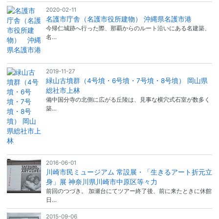
2020-02-11
名護市庁舎（名護市役所建物） 沖縄県名護市港
今帰仁城跡へ行った際、那覇からのルート沿いにある名建築、
名…
2019-11-27
緑山古墳群（4号墳・6号墳・7号墳・8号墳） 岡山県
総社市上林
備中国分寺の北側に広がる丘陵は、見事な横穴式石室が数多く
築…
2016-06-01
川崎市民ミュージアム 常設展・「生きるアート折元立
身」展 神奈川県川崎市中原区等々力
前回のつづき。 加瀬台にてツアー終了後、前に来たときに休館
日…
2015-09-06